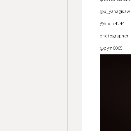
@u_yanagisaw
@hachi4244
photographer
@pym0005
動
画
プ
レ
ー
ヤ
ー