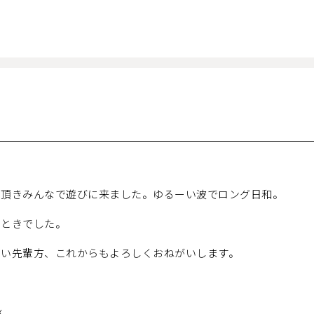
を頂きみんなで遊びに来ました。ゆるーい波でロング日和。
とときでした。
いい先輩方、これからもよろしくおねがいします。
x