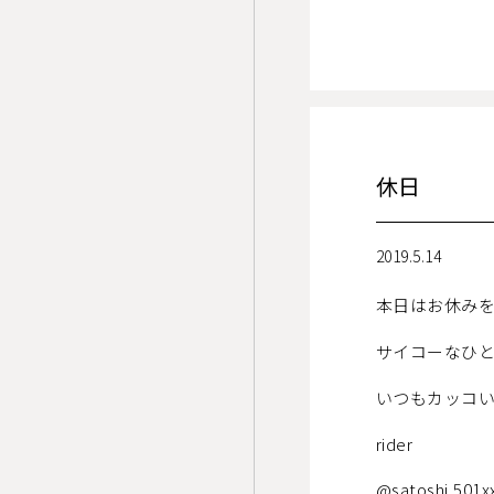
休日
2019.5.14
本日はお休み
サイコーなひ
いつもカッコ
rider
@satoshi.501x