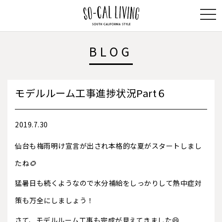
SO-
BLOG
CAL
LIVING
モデルルーム工事進捗状況Part６
2019.7.30
仙台も梅雨明け宣言が出され本格的な夏がスタートしまし
たね
🌻
猛暑日も続くようなので水分補給をしっかりして熱中症対
策も万全にしましょう！
さて、モデルルーム工事も完成が見えてきました😄