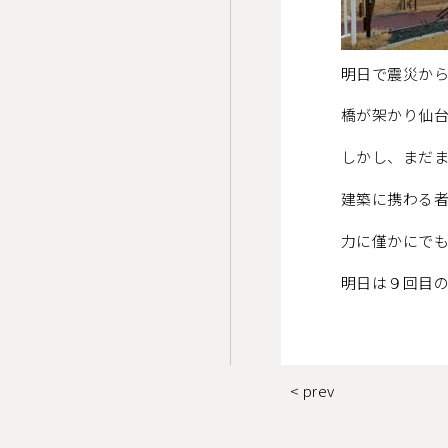
明日で震災か
橋が架かり仙
しかし、まだ
建築に携わる
力に僅かにで
明日は９回目
< prev